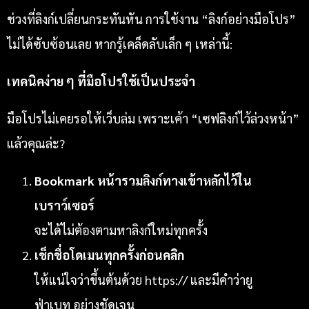
ช่วงที่ลิงก์เปลี่ยนกระทันหัน การใช้งาน “ลิงก์อย่างมือโปร”
ไม่ได้ซับซ้อนเลย หากรู้เคล็ดลับเล็ก ๆ เหล่านี้:
เทคนิคง่าย ๆ ที่มือโปรใช้เป็นประจำ
มือโปรไม่เคยรอให้เว็บล่ม เพราะเค้า “เซฟลิงก์ไว้ล่วงหน้า”
แล้วคุณล่ะ?
Bookmark หน้ารวมลิงก์ทางเข้าหลักไว้ใน
เบราว์เซอร์
จะได้ไม่ต้องตามหาลิงก์ใหม่ทุกครั้ง
เช็กชื่อโดเมนทุกครั้งก่อนคลิก
ให้แน่ใจว่าขึ้นต้นด้วย
https://
และมีคำว่ายู
ฟ่าเบท
อย่างชัดเจน