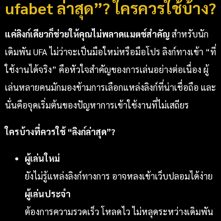
ufabet ล่าสุด”? ใครควรใช้บ้าง?
แค่ลิงก์เดียวก็ช่วยให้คุณไม่พลาดแมตช์สำคัญ
สำหรับนัก
เดิมพัน UFA ไม่ว่าจะเป็นมือใหม่หรือมือโปร ลิงก์ทางเข้า “ที่
ใช้งานได้จริง” คือหัวใจสำคัญของการเล่นอย่างต่อเนื่อง ผู้
เล่นหลายคนมักมองข้ามการเลือกแหล่งลิงก์ที่น่าเชื่อถือ และ
นั่นคือจุดเริ่มต้นของปัญหาการเข้าใช้งานที่ไม่เสถียร
ใครบ้างที่ควรใช้ “ลิงก์ล่าสุด”?
ผู้เล่นใหม่
ยังไม่รู้แหล่งลิงก์ทางการ อาจหลงเข้าเว็บปลอมได้ง่าย
ผู้เล่นประจำ
ต้องการความรวดเร็ว โหลดไว ไม่หลุดระหว่างเดิมพัน