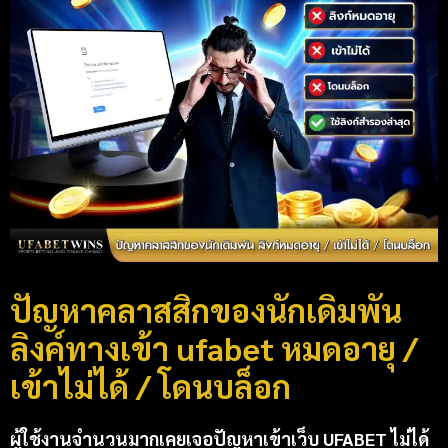
ปัญหาคลาสสิกของนักเดิมพัน
ลิงค์ทางเข้า ufabet
หมดอายุ /
เข้าไม่ได้ / โดนบล็อก
ผู้ใช้งานจำนวนมากเคยเจอปัญหาเข้าเว็บ UFABET ไม่ได้