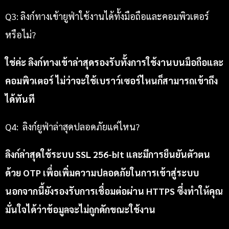
Q3: ลิงก์ทางเข้ายูฟ่าใช้งานได้ทั้งมือถือและคอมพิวเตอร์
หรือไม่?
ใช่ค่ะ ลิงก์ทางเข้าล่าสุดรองรับทั้งการใช้งานบนมือถือและ
คอมพิวเตอร์ ไม่ว่าจะใช้เบราว์เซอร์ไหนก็สามารถเข้าถึง
ได้ทันที
Q4: ลิงก์ยูฟ่าล่าสุดปลอดภัยแค่ไหน?
ลิงก์ล่าสุดใช้ระบบ SSL 256-bit และมีการยืนยันตัวตน
ด้วย OTP เพื่อเพิ่มความปลอดภัยในการเข้าสู่ระบบ
นอกจากนี้ยังรองรับการเชื่อมต่อผ่าน HTTPS ซึ่งทำให้คุณ
มั่นใจได้ว่าข้อมูลจะไม่ถูกดักขณะใช้งาน