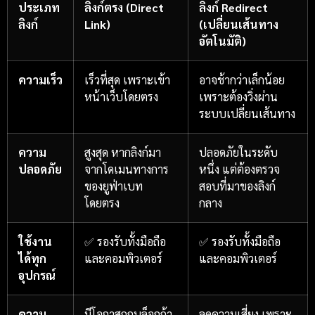
ประเภท
ลิงก์ตรง (Direct
ลิงก์ Redirect
ลิงก์
Link)
(เปลี่ยนเส้นทาง
อัตโนมัติ)
ความเร็ว
เร็วที่สุด เพราะเข้า
อาจช้ากว่าเล็กน้อย
หน้าเว็บโดยตรง
เพราะต้องวิ่งผ่าน
ระบบเปลี่ยนเส้นทาง
ความ
สูงสุด หากลิงก์มา
ปลอดภัยในระดับ
ปลอดภัย
จากโดเมนทางการ
หนึ่ง แต่ต้องตรวจ
ของยูฟ่าเบท
สอบที่มาของลิงก์
โดยตรง
กลาง
ใช้งาน
✅ รองรับทั้งมือถือ
✅ รองรับทั้งมือถือ
ได้ทุก
และคอมพิวเตอร์
และคอมพิวเตอร์
อุปกรณ์
ความ
มีโอกาสถูกบล็อกถ้า
ลดความเสี่ยง เพราะ