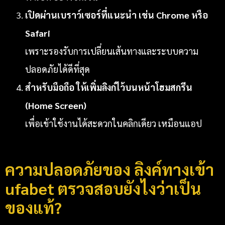
เปิดผ่านเบราว์เซอร์ที่แนะนำ เช่น Chrome หรือ
Safari
เพราะรองรับการเปลี่ยนเส้นทางและระบบความ
ปลอดภัยได้ดีที่สุด
สำหรับมือถือ ให้เพิ่มลิงก์ไว้บนหน้าโฮมสกรีน
(Home Screen)
เพื่อเข้าใช้งานได้สะดวกในคลิกเดียว เหมือนแอป
ความปลอดภัยของ ลิงค์ทางเข้า
ufabet ตรวจสอบยังไงว่าเป็น
ของแท้?