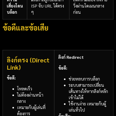
เสี่ยงโดน
ISP จับ URL ได้ตรง
วิ่งผ่านโดเมนกลาง
บล็อก
ๆ
ก่อน
ข้อดีและข้อเสีย
ลิงก์ Redirect
ลิงก์ตรง (Direct
Link)
ข้อดี:
ข้อดี:
ช่วยหลบการบล็อก
ระบบสามารถเปลี่ยน
โหลดเร็ว
เส้นทางให้หากลิงก์หลัก
ไม่ต้องผ่านหน้า
เข้าไม่ได้
กลาง
ใช้งานง่าย เหมาะกับผู้
เหมาะกับผู้เล่นที่
เล่นทั่วไป
ต้องการ