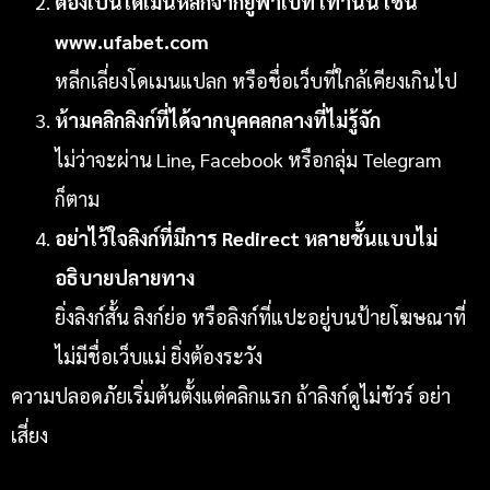
ต้องเป็นโดเมนหลักจากยูฟ่าเบท เท่านั้น เช่น
www.ufabet.com
หลีกเลี่ยงโดเมนแปลก หรือชื่อเว็บที่ใกล้เคียงเกินไป
ห้ามคลิกลิงก์ที่ได้จากบุคคลกลางที่ไม่รู้จัก
ไม่ว่าจะผ่าน Line, Facebook หรือกลุ่ม Telegram
ก็ตาม
อย่าไว้ใจลิงก์ที่มีการ Redirect หลายชั้นแบบไม่
อธิบายปลายทาง
ยิ่งลิงก์สั้น ลิงก์ย่อ หรือลิงก์ที่แปะอยู่บนป้ายโฆษณาที่
ไม่มีชื่อเว็บแม่ ยิ่งต้องระวัง
ความปลอดภัยเริ่มต้นตั้งแต่คลิกแรก ถ้าลิงก์ดูไม่ชัวร์ อย่า
เสี่ยง