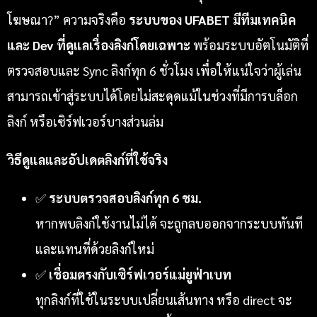
โฆษณา?” ความจริงคือ
ระบบของ UFABET มีทีมเทคนิค
และ Dev ที่ดูแลเรื่องลิงก์โดยเฉพาะ
พร้อมระบบอัตโนมัติที่
ตรวจสอบและ Sync ลิงก์ทุก 6 ชั่วโมง เพื่อให้แน่ใจว่าผู้เล่น
สามารถเข้าสู่ระบบได้โดยไม่สะดุดแม้ในช่วงที่มีการบล็อก
ลิงก์ หรือเซิร์ฟเวอร์บางส่วนล่ม
วิธีดูแลและอัปเดตลิงก์ที่ใช้จริง
✅
ระบบตรวจสอบลิงก์ทุก 6 ชม.
หากพบลิงก์ใช้งานไม่ได้ จะถูกลบออกจากระบบทันที
และแทนที่ด้วยลิงก์ใหม่
✅
เชื่อมตรงกับเซิร์ฟเวอร์แ
ม่ยูฟ่าเบท
ทุกลิงก์ที่ใช้ในระบบเปลี่ยนเส้นทาง หรือ direct จะ