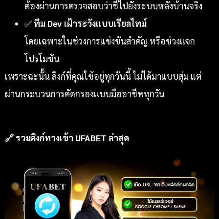
ต้องผ่านการตรวจสอบว่าชี้ไปยังระบบหลังบ้านจริง
✅
ทีม Dev เฝ้าระวังแบบเรียลไทม์
โดยเฉพาะในช่วงการแข่งขันสำคัญ หรือช่วงแจก
โปรโมชัน
เพราะฉะนั้น ลิงก์ที่คุณใช้อยู่ทุกวันนี้ ไม่ได้มาแบบสุ่ม แต่
ผ่านกระบวนการคัดกรองแบบมืออาชีพทุกวัน
🔗 รวมลิงก์ทางเข้า UFABET ล่าสุด