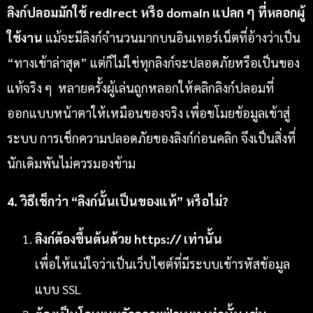
ลิงก์ปลอมมักใช้ redirect หรือ domain แปลก ๆ ที่หลอกผู้
ใช้งาน
แม้จะมีลิงก์จำนวนมากบนอินเทอร์เน็ตที่อ้างว่าเป็น
“ทางเข้าล่าสุด” แต่ก็ไม่ใช่ทุกลิงก์จะปลอดภัยหรือเป็นของ
แท้จริง ๆ หลายครั้งผู้เล่นถูกหลอกให้คลิกลิงก์ปลอมที่
ออกแบบหน้าตาให้เหมือนของจริง เพื่อขโมยข้อมูลเข้าสู่
ระบบ การเช็กความปลอดภัยของลิงก์ก่อนคลิก จึงเป็นสิ่งที่
นักเดิมพันไม่ควรมองข้าม
4. วิธีเช็กว่า “ลิงก์นั้นเป็นของแท้” หรือไม่?
ลิงก์ต้องขึ้นต้นด้วย
https://
เท่านั้น
เพื่อให้แน่ใจว่าเป็นเว็บไซต์ที่มีระบบเข้ารหัสข้อมูล
แบบ SSL