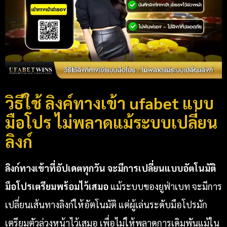
วิธีใช้
ลิงค์ทางเข้า ufabet
แบบ
มือโปร ไม่พลาดแม้ระบบเปลี่ยน
ลิงก์
ลิงก์ทางเข้าที่อัปเดตทุกวัน จะมีการเปลี่ยนแบบอัตโนมัติ
มือโปรเตรียมพร้อมไว้เสมอ
แม้ระบบของยูฟ่าเบท จะมีการ
เปลี่ยนเส้นทางลิงก์ให้อัตโนมัติ แต่ผู้เล่นระดับมือโปรมัก
เตรียมตัวล่วงหน้าไว้เสมอ เพื่อไม่ให้พลาดการเดิมพันแม้ใน