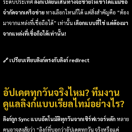
ระดับประเทศ
ลิงก์เปลี่ยนเส้นทางจะช่วยให้เข้าได้แม้มีข้อ
จำกัดจากเครือข่าย
ทางเลือกไหนก็ได้ แต่สิ่งสำคัญคือ “ต้อง
มาจากแหล่งที่เชื่อถือได้” เท่านั้น
เลือกแบบที่ใช่ แต่ต้องมา
จากแหล่งที่เชื่อถือได้เท่านั้น!
🔗 เปรียบเทียบลิงก์ตรงกับลิงก์ redirect
อัปเดตทุกวันจริงไหม? ทีมงาน
ดูแลลิงก์แบบเรียลไทม์อย่างไร?
ลิงก์ถูก Sync แบบอัตโนมัติทุกวันจากเซิร์ฟเวอร์หลัก
หลาย
คนอาจสงสัยว่า “ลิงก์ที่บอกว่าอัปเดตทุกวัน จริงหรือแค่