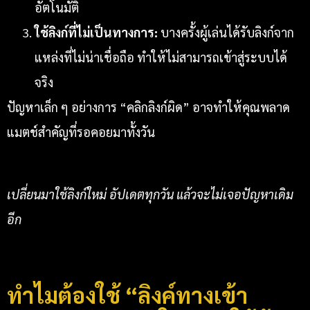
อัตโนมัติ
ใช้ลิงก์ที่ไม่เป็นทางการ:
บางครั้งผู้เล่นได้รับลิงก์จาก
แหล่งที่ไม่น่าเชื่อถือ ทำให้ไม่สามารถเข้าสู่ระบบได้
จริง
ปัญหาเล็ก ๆ อย่างการ “คลิกลิงก์ผิด” อาจทำให้คุณพลาด
แมตช์สำคัญที่รอคอยมาทั้งวัน
เปลี่ยนมาใช้ลิงก์ใหม่ อัปเดตทุกวัน แล้วจะไม่เจอปัญหาเดิม
อีก
ทำไมต้องใช้ “ลิงค์ทางเข้า