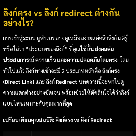
ลิงก์ตรง vs ลิงก์ redirect ต่างกัน
อย่างไร?
การเข้าสู่ระบบ ยูฟ่าเบทอาจดูเหมือนง่ายแค่คลิกลิงก์ แต่รู้
หรือไม่ว่า “ประเภทของลิงก์” ที่คุณใช้นั้น
ส่งผลต่อ
ประสบการณ์ ความเร็ว และความปลอดภัยโดยตรง
โดย
ทั่วไปแล้ว ลิงก์ทางเข้าจะมี 2 ประเภทหลักคือ
ลิงก์ตรง
(Direct Link)
และ
ลิงก์ Redirect
บทความนี้จะพาไปดู
ความแตกต่างอย่างชัดเจน พร้อมช่วยให้ตัดสินใจได้ว่าลิงก์
แบบไหนเหมาะกับคุณมากที่สุด
เปรียบเทียบคุณสมบัติ: ลิงก์ตรง vs ลิงก์ Redirect