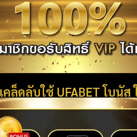
ม เคล็ดลับใช้ UFABET โบนัส 