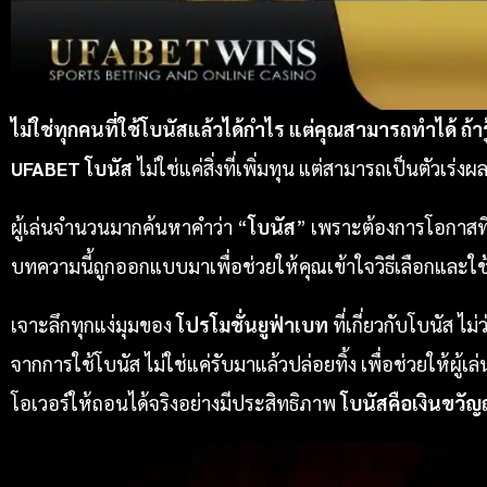
ไม่ใช่ทุกคนที่ใช้โบนัสแล้วได้กำไร แต่คุณสามารถทำได้ ถ้า
UFABET โบนัส
ไม่ใช่แค่สิ่งที่เพิ่มทุน แต่สามารถเป็นตัวเร่งผ
ผู้เล่นจำนวนมากค้นหาคำว่า “
โบนัส
” เพราะต้องการโอกาสที่
บทความนี้ถูกออกแบบมาเพื่อช่วยให้คุณเข้าใจวิธีเลือกและใช
เจาะลึกทุกแง่มุมของ
โปรโมชั่นยูฟ่าเบท
ที่เกี่ยวกับโบนัส ไม
จากการใช้โบนัส ไม่ใช่แค่รับมาแล้วปล่อยทิ้ง
เพื่อช่วยให้ผู้เ
โอเวอร์ให้ถอนได้จริงอย่างมีประสิทธิภาพ
โบนัสคือเงินขวัญถุ