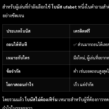
สำหรับผู้เล่นที่กำลังเลือกใช้
โบนัส ufabet
หนึ่งในคำถามสำค
อย่างชัดเจน
ประเภทโบนัส
เครดิตฟรี
ถอนได้ทันที
✅ ส่วนมากถอนได้เลยหร
เหมาะกับใคร
มือใหม่, ผู้เล่นที่อย
ข้อจำกัด
ต่ำ เช่นยอดถอนสูงสุด
โอกาสถอนกำไร
เร็ว แต่จำกัด
โดยรวมแล้ว
โบนัสไม่ต้องเทิร์น
เหมาะสำหรับผู้ที่ต้องการท
กำไรในระยะยาว