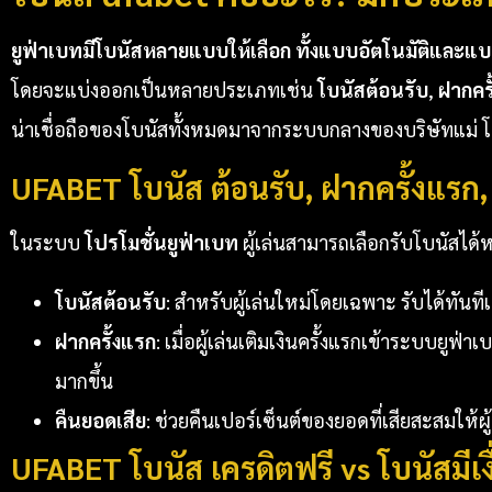
ยูฟ่าเบทมีโบนัสหลายแบบให้เลือก ทั้งแบบอัตโนมัติและแ
โดยจะแบ่งออกเป็นหลายประเภทเช่น
โบนัสต้อนรับ
,
ฝากคร
น่าเชื่อถือของโบนัสทั้งหมดมาจากระบบกลางของบริษัทแม่ โดยตร
UFABET โบนัส ต้อนรับ, ฝากครั้งแรก,
ในระบบ
โปรโมชั่นยูฟ่าเบท
ผู้เล่นสามารถเลือกรับโบนัสได้
โบนัสต้อนรับ
:
สำหรับผู้เล่นใหม่โดยเฉพาะ รับได้ทันที
ฝากครั้งแรก
: เมื่อผู้เล่นเติมเงินครั้งแรกเข้าระบบยูฟ
มากขึ้น
คืนยอดเสีย
: ช่วยคืนเปอร์เซ็นต์ของยอดที่เสียสะสมให้ผ
UFABET โบนัส เครดิตฟรี vs โบนัสมีเง