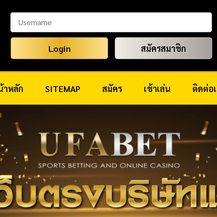
้าหลัก
SITEMAP
สมัคร
เข้าเล่น
ติดต่อ