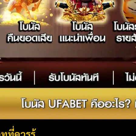
ที่ควรรู้