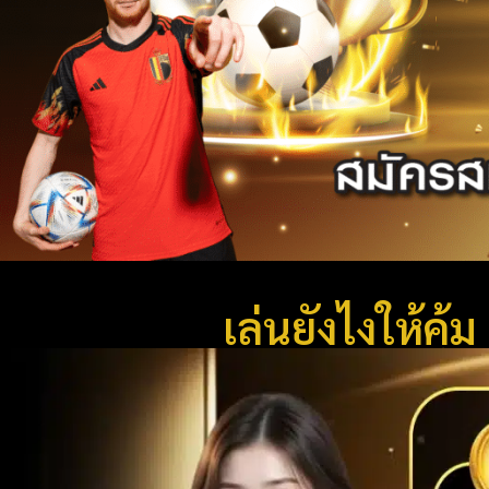
เล่นยังไงให้คุ้