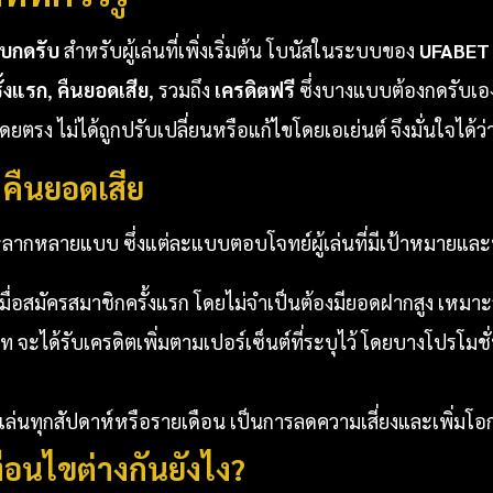
บบกดรับ
สำหรับผู้เล่นที่เพิ่งเริ่มต้น โบนัสในระบบของ
UFABET
ั้งแรก
,
คืนยอดเสีย
, รวมถึง
เครดิตฟรี
ซึ่งบางแบบต้องกดรับเอง
ง ไม่ได้ถูกปรับเปลี่ยนหรือแก้ไขโดยเอเย่นต์ จึงมั่นใจได้ว่า
 คืนยอดเสีย
หลากหลายแบบ ซึ่งแต่ละแบบตอบโจทย์ผู้เล่นที่มีเป้าหมายและพ
เมื่อสมัครสมาชิกครั้งแรก โดยไม่จำเป็นต้องมียอดฝากสูง เหมาะ
่าเบท จะได้รับเครดิตเพิ่มตามเปอร์เซ็นต์ที่ระบุไว้ โดยบางโปรโม
ู้เล่นทุกสัปดาห์หรือรายเดือน เป็นการลดความเสี่ยงและเพิ่มโอ
ื่อนไขต่างกันยังไง?