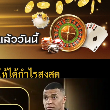
ให้ได้กำไรสูงสุด