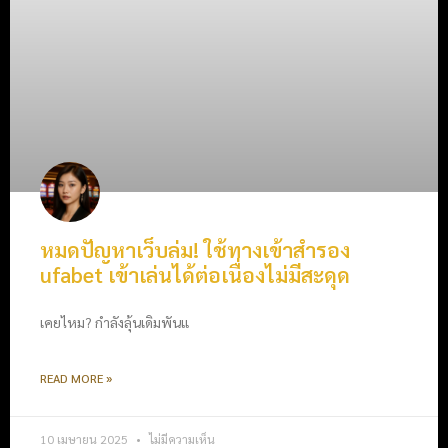
หมดปัญหาเว็บล่ม! ใช้ทางเข้าสำรอง
ufabet เข้าเล่นได้ต่อเนื่องไม่มีสะดุด
เคยไหม? กำลังลุ้นเดิมพันแ
READ MORE »
10 เมษายน 2025
ไม่มีความเห็น