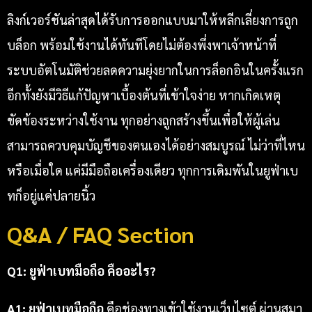
ลิงก์เวอร์ชันล่าสุดได้รับการออกแบบมาให้หลีกเลี่ยงการถูก
บล็อก พร้อมใช้งานได้ทันทีโดยไม่ต้องพึ่งพาเจ้าหน้าที่
ระบบอัตโนมัติช่วยลดความยุ่งยากในการล็อกอินในครั้งแรก
อีกทั้งยังมีวิธีแก้ปัญหาเบื้องต้นที่เข้าใจง่าย หากเกิดเหตุ
ขัดข้องระหว่างใช้งาน ทุกอย่างถูกสร้างขึ้นเพื่อให้ผู้เล่น
สามารถควบคุมบัญชีของตนเองได้อย่างสมบูรณ์ ไม่ว่าที่ไหน
หรือเมื่อใด แค่มีมือถือเครื่องเดียว ทุกการเดิมพันในยูฟ่าเบ
ทก็อยู่แค่ปลายนิ้ว
Q&A / FAQ Section
Q1: ยูฟ่าเบทมือถือ คืออะไร?
A1: ยูฟ่าเบทมือถือ
คือช่องทางเข้าใช้งานเว็บไซต์ ผ่านสมา