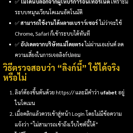
✅
ไม่โดนบล็อกจากผู้ให้บริการอินเทอร์เน็ต
เพราะมี
ระบบหมุนเวียนโดเมนอัตโนมัติ
✅
สามารถใช้งานได้หลายเบราว์เซอร์
ไม่ว่าจะใช้
Chrome, Safari ก็เข้าระบบได้ทันที
✅
อัปเดตจากบริษัทแม่โดยตรง
ไม่ผ่านเอเย่นต์ ลด
ความเสี่ยงในการเจอลิงก์ปลอม
วิธีตรวจสอบว่า “ลิงก์นี้” ใช้ได้จริง
หรือไม่
ลิงก์ต้องขึ้นต้นด้วย
https://
และมีคำว่า
ufabet
อยู่
ในโดเมน
เมื่อคลิกแล้วควรเข้าสู่หน้า Login โดยไม่มีข้อความ
แจ้งว่า “ไม่สามารถเข้าถึงเว็บไซต์นี้ได้”