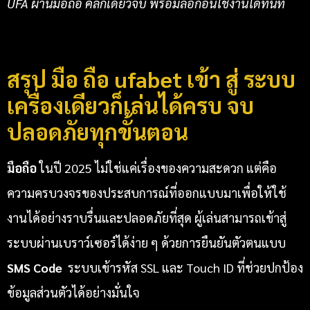
UFA ผ่านมือถือ คลิกเดียวจบ พร้อมล็อกอินใช้งานได้ทันที
สรุป มือ ถือ ufabet เข้า สู่ ระบบ
เครื่องเดียวก็เล่นได้ครบ จบ
ปลอดภัยทุกขั้นตอน
มือถือ
ในปี 2025 ไม่ใช่แค่เรื่องของความสะดวก แต่คือ
ความครบวงจรของประสบการณ์ที่ออกแบบมาเพื่อให้ใช้
งานได้อย่างราบรื่นและปลอดภัยที่สุด ผู้เล่นสามารถเข้าสู่
ระบบผ่านเบราว์เซอร์ได้ง่าย ๆ ด้วยการยืนยันตัวตนแบบ
SMS Code
ระบบเข้ารหัส SSL และ Touch ID ที่ช่วยปกป้อง
ข้อมูลส่วนตัวได้อย่างมั่นใจ