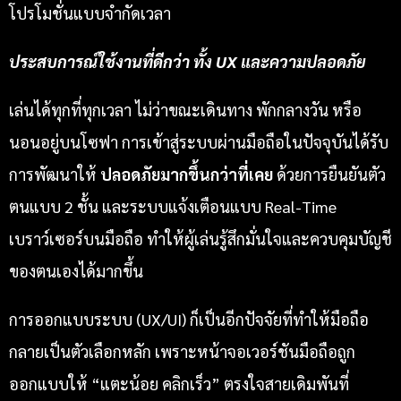
โปรโมชั่นแบบจำกัดเวลา
ประสบการณ์ใช้งานที่ดีกว่า ทั้ง UX และความปลอดภัย
เล่นได้ทุกที่ทุกเวลา ไม่ว่าขณะเดินทาง พักกลางวัน หรือ
นอนอยู่บนโซฟา การเข้าสู่ระบบผ่านมือถือในปัจจุบันได้รับ
การพัฒนาให้
ปลอดภัยมากขึ้นกว่าที่เคย
ด้วยการยืนยันตัว
ตนแบบ 2 ชั้น และระบบแจ้งเตือนแบบ Real-Time
เบราว์เซอร์บนมือถือ ทำให้ผู้เล่นรู้สึกมั่นใจและควบคุมบัญชี
ของตนเองได้มากขึ้น
การออกแบบระบบ (UX/UI) ก็เป็นอีกปัจจัยที่ทำให้มือถือ
กลายเป็นตัวเลือกหลัก เพราะหน้าจอเวอร์ชันมือถือถูก
ออกแบบให้ “แตะน้อย คลิกเร็ว” ตรงใจสายเดิมพันที่