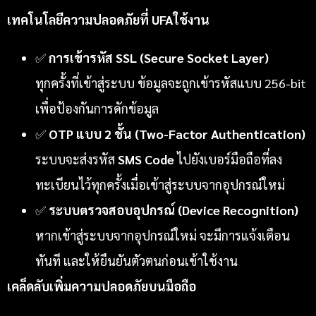
เทคโนโลยีความปลอดภัยที่ UFAใช้งาน
✅
การเข้ารหัส SSL (Secure Socket Layer)
ทุกครั้งที่เข้าสู่ระบบ ข้อมูลจะถูกเข้ารหัสแบบ 256-bit
เพื่อป้องกันการดักข้อมูล
✅
OTP แบบ 2 ชั้น (Two-Factor Authentication)
ระบบจะส่งรหัส
SMS Code
ไปยังเบอร์มือถือที่ลง
ทะเบียนไว้ทุกครั้งเมื่อเข้าสู่ระบบจากอุปกรณ์ใหม่
✅
ระบบตรวจสอบอุปกรณ์ (Device Recognition)
หากเข้าสู่ระบบจากอุปกรณ์ใหม่ จะมีการแจ้งเตือน
ทันที และให้ยืนยันตัวตนก่อนเข้าใช้งาน
เคล็ดลับเพิ่มความปลอดภัยบนมือถือ