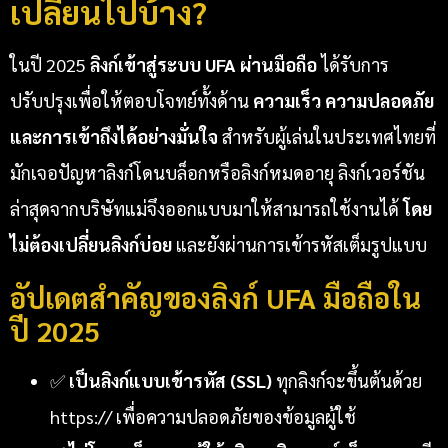
เปลี่ยนไปบ้าง?
ในปี 2025
ลิงก์เข้าสู่ระบบ UFA ผ่านมือถือ
ได้รับการ
ปรับปรุงเพื่อให้ตอบโจทย์ทั้งด้าน
ความเร็ว ความปลอดภัย
และการเข้าถึงได้อย่างมั่นใจ
สำหรับผู้เล่นในประเทศไทยที่
มักเจอปัญหาลิงก์โดนบล็อกหรือลิงก์หมดอายุ ลิงก์เวอร์ชัน
ล่าสุดจากบริษัทแม่จึงออกแบบมาให้สามารถใช้งานได้
โดย
ไม่ต้องเปลี่ยนลิงก์บ่อย
และยังผ่านการเข้ารหัสเต็มรูปแบบ
อัปเดตสำคัญของลิงก์ UFA มือถือใน
ปี 2025
✅
เป็นลิงก์แบบเข้ารหัส (SSL)
ทุกลิงก์จะขึ้นต้นด้วย
https://
เพื่อความปลอดภัยของข้อมูลผู้ใช้