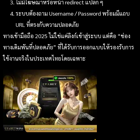
ไม่มีโฆษณาหรือหน้า redirect แปลก ๆ
ระบบต้องถาม Username / Password พร้อมมีแถบ
URL ที่ตรงกับความปลอดภัย
ทางเข้ามือถือ 2025 ไม่ใช่แค่ลิงก์เข้าสู่ระบบ แต่คือ “ช่อง
ทางเดิมพันที่ปลอดภัย” ที่ได้รับการออกแบบให้รองรับการ
ใช้งานจริงในประเทศไทยโดยเฉพาะ